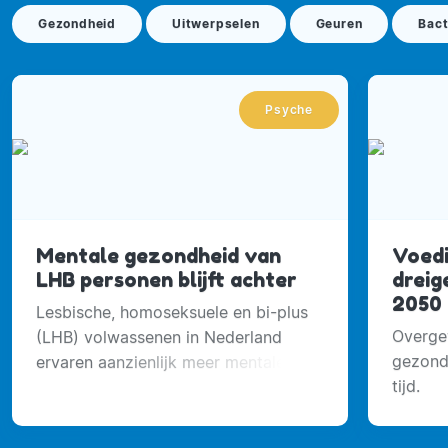
Gezondheid
Uitwerpselen
Geuren
Bact
Psyche
Mentale gezondheid van
Voedi
LHB personen blijft achter
dreig
2050
Lesbische, homoseksuele en bi-plus
Overgew
(LHB) volwassenen in Nederland
gezond
ervaren aanzienlijk meer mentale
tijd.
gezondheidsproblemen dan hun
heteroseksuele leeftijdsgenoten.