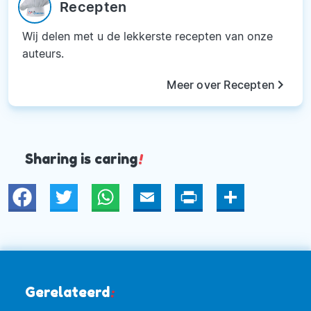
Recepten
Wij delen met u de lekkerste recepten van onze
auteurs.
keyboard_arrow_right
Meer over Recepten
Sharing is caring
!
Twitter
WhatsApp
Email
Print
Deel
Gerelateerd
: