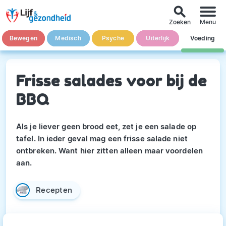
search
Zoeken
Menu
Bewegen
Medisch
Psyche
Uiterlijk
Voeding
Frisse salades voor bij de
BBQ
Als je liever geen brood eet, zet je een salade op
tafel. In ieder geval mag een frisse salade niet
ontbreken. Want hier zitten alleen maar voordelen
aan.
Recepten