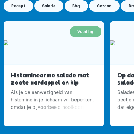
Recept
Salade
Bbq
Gezond
Br
Voeding
Histaminearme salade met
Op de
zoete aardappel en kip
salad
Als je de aanwezigheid van
Salade
histamine in je lichaam wil beperken,
beetje 
omdat je bijvoorbeeld hooikoorts
dat eig
hebt, hou dan rekening met de
voeding die je eet.