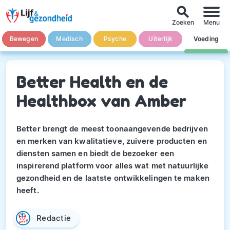
search
Zoeken
Menu
Bewegen
Medisch
Psyche
Uiterlijk
Voeding
Better Health en de
Healthbox van Amber
Better brengt de meest toonaangevende bedrijven
en merken van kwalitatieve, zuivere producten en
diensten samen en biedt de bezoeker een
inspirerend platform voor alles wat met natuurlijke
gezondheid en de laatste ontwikkelingen te maken
heeft.
Redactie