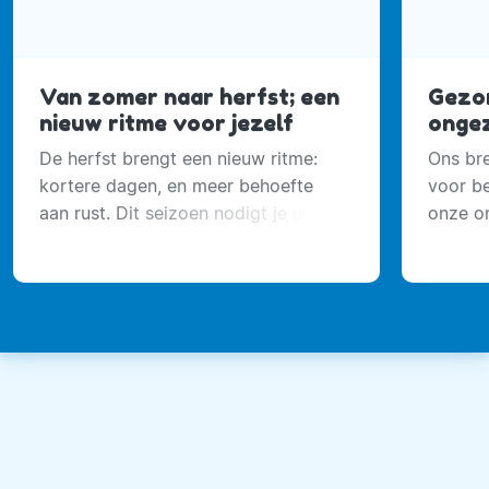
Van zomer naar herfst; een
Gezon
nieuw ritme voor jezelf
ongez
De herfst brengt een nieuw ritme:
Ons bre
kortere dagen, en meer behoefte
voor be
aan rust. Dit seizoen nodigt je uit om
onze o
te vertragen, je energie te voeden
verleid
en balans te vinden.