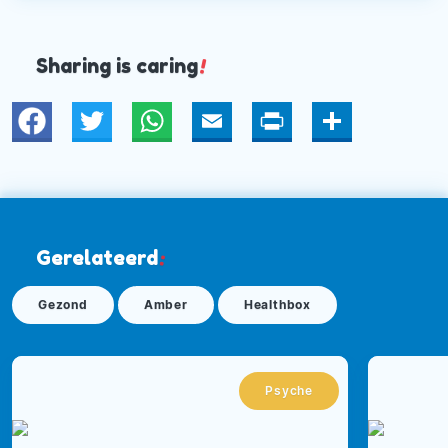
Sharing is caring
!
Twitter
WhatsApp
Email
Print
Deel
Gerelateerd
:
Gezond
Amber
Healthbox
Psyche