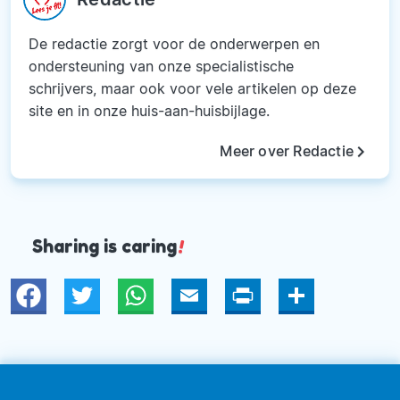
De redactie zorgt voor de onderwerpen en
ondersteuning van onze specialistische
schrijvers, maar ook voor vele artikelen op deze
site en in onze huis-aan-huisbijlage.
keyboard_arrow_right
Meer over Redactie
Sharing is caring
!
Twitter
WhatsApp
Email
Print
Deel