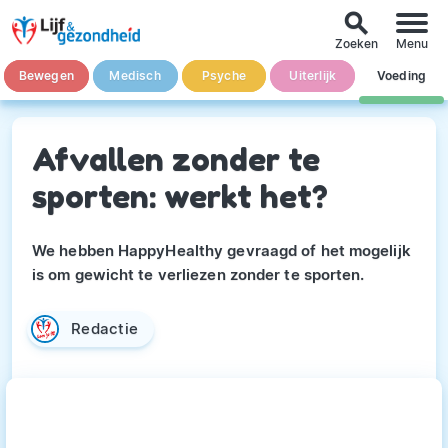
search
Zoeken
Menu
Bewegen
Medisch
Psyche
Uiterlijk
Voeding
Afvallen zonder te
sporten: werkt het?
We hebben HappyHealthy gevraagd of het mogelijk
is om gewicht te verliezen zonder te sporten.
Redactie