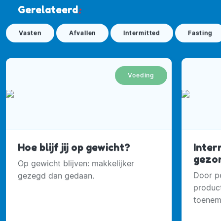
Gerelateerd
:
Vasten
Afvallen
Intermitted
Fasting
Voeding
Hoe blijf jij op gewicht?
Inter
gezon
Op gewicht blijven: makkelijker
Door pe
gezegd dan gedaan.
produc
toenem
bewegi