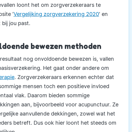
gevallen loont het om zorgverzekeraars te
site ‘
Vergelijking zorgverzekering 2020
’ en
bij jou past.
voldoende bewezen methoden
resultaat nog onvoldoende bewezen is, vallen
 basisverzekering. Het gaat onder andere om
erapie
. Zorgverzekeraars erkennen echter dat
 sommige mensen toch een positieve invloed
ntaal vlak. Daarom bieden sommige
kkingen aan, bijvoorbeeld voor acupunctuur. Ze
dergelijke aanvullende dekkingen, zowel wat het
eders betreft. Dus ook hier loont het steeds om
lijken.