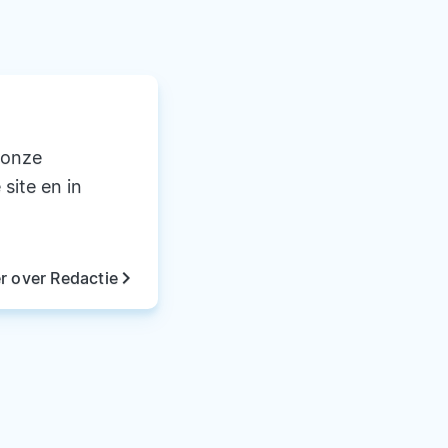
 onze
 site en in
keyboard_arrow_right
r over Redactie