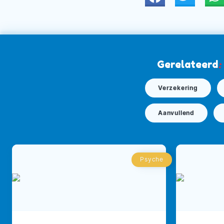
Gerelateerd
:
Verzekering
Aanvullend
Psyche