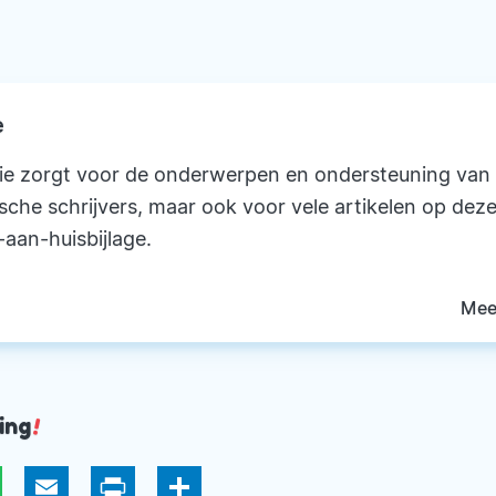
e
ie zorgt voor de onderwerpen en ondersteuning van
ische schrijvers, maar ook voor vele artikelen op deze
-aan-huisbijlage.
Mee
ing
!
hatsApp
Email
Print
Deel