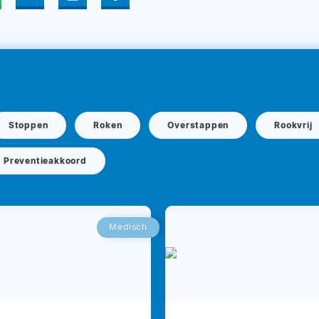
Stoppen
Roken
Overstappen
Rookvrij
Preventieakkoord
Medisch