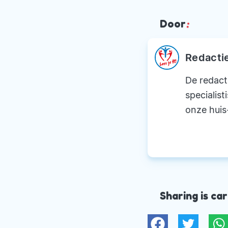
Door
:
Redacti
De redact
specialist
onze huis
Sharing is car
Twitter
W