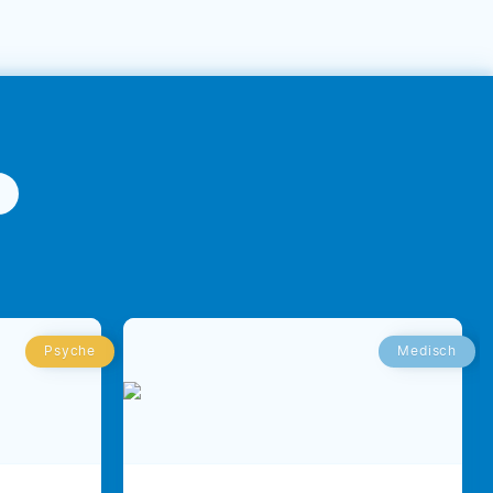
Psyche
Medisch