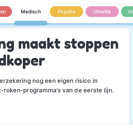
en
Medisch
Psyche
Uiterlijk
V
ng maakt stoppen
dkoper
rzekering nog een eigen risico in
-roken-programma’s van de eerste lijn.