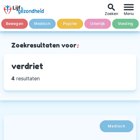
search
Zoeken
Menu
Bewegen
Medisch
Psyche
Uiterlijk
Voeding
Zoekresultaten voor
:
verdriet
4
resultaten
Medisch