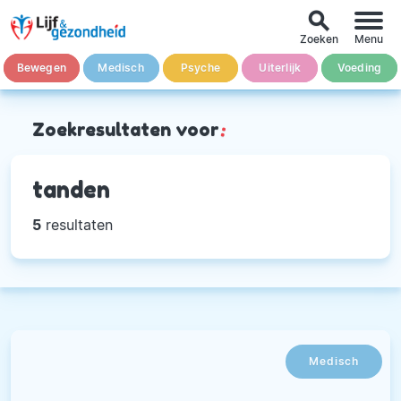
search
Zoeken
Menu
Bewegen
Medisch
Psyche
Uiterlijk
Voeding
Zoekresultaten voor
:
tanden
5
resultaten
Medisch