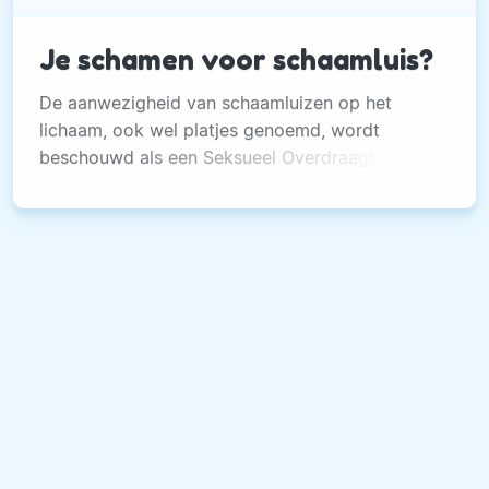
Je schamen voor schaamluis?
De aanwezigheid van schaamluizen op het
lichaam, ook wel platjes genoemd, wordt
beschouwd als een Seksueel Overdraagbare
Aandoening (SOA). Toch is deze rangschikking
niet geheel terecht, want schaamluizen kun je, in
tegenstelling tot veel andere SOA, ook op
andere manieren oplopen.