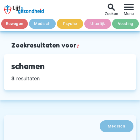
search
Zoeken
Menu
Bewegen
Medisch
Psyche
Uiterlijk
Voeding
Zoekresultaten voor
:
schamen
3
resultaten
Medisch