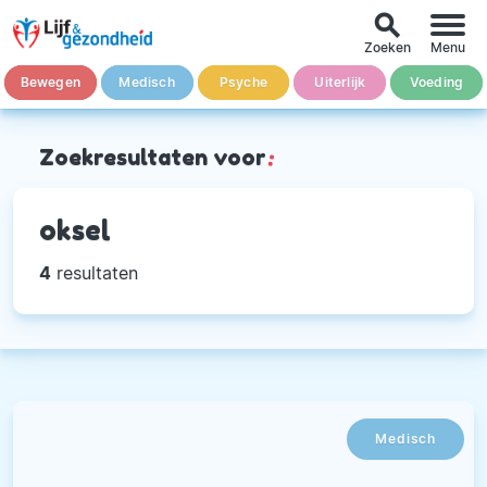
search
Zoeken
Menu
Bewegen
Medisch
Psyche
Uiterlijk
Voeding
Zoekresultaten voor
:
oksel
4
resultaten
Medisch