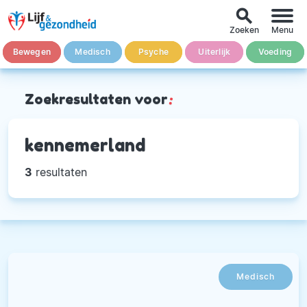
search
Zoeken
Menu
Bewegen
Medisch
Psyche
Uiterlijk
Voeding
Zoekresultaten voor
:
kennemerland
3
resultaten
Medisch