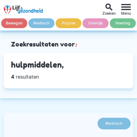
search
Zoeken
Menu
Bewegen
Medisch
Psyche
Uiterlijk
Voeding
Zoekresultaten voor
:
hulpmiddelen,
4
resultaten
Medisch