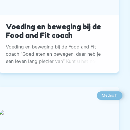
Voeding en beweging bij de
Food and Fit coach
Voeding en beweging bij de Food and Fit
coach “Goed eten en bewegen, daar heb je
een leven lang plezier van” Kunt u het nog
volgen? Diëten, superfoods, nieuwe inzichten
over voeding en allerlei meningen buitelen
over elkaar heen. Wat is feit, wat is fabel? Hoe
ga je om met verleidingen? Mag je alles eten?
Medisch
Waarom moet je ontbijten? Vind de weg maar
eens in de wereld van voeding.