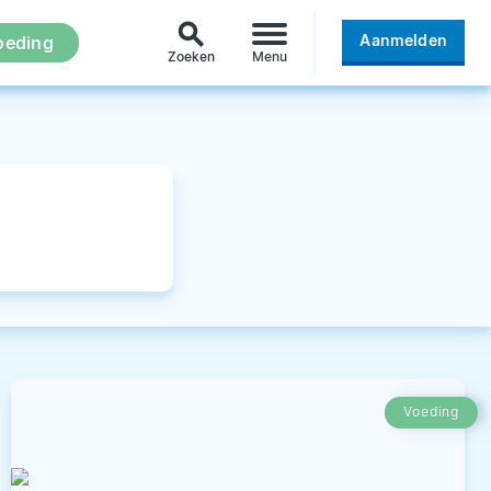
search
Aanmelden
oeding
Zoeken
Menu
Voeding