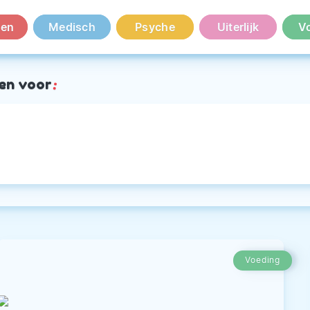
en
Medisch
Psyche
Uiterlijk
V
en voor
:
Voeding