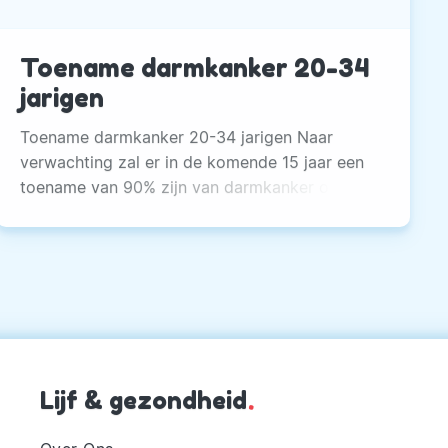
Toename darmkanker 20-34
jarigen
Toename darmkanker 20-34 jarigen Naar
verwachting zal er in de komende 15 jaar een
toename van 90% zijn van darmkanker onder
jonge mensen tussen de 20-34 jaar. De
oorzaken: inactiviteit, koolzuurhoudende
drankjes en junk food.
Lijf & gezondheid
.