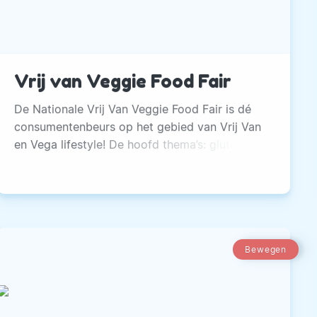
Vrij van Veggie Food Fair
De Nationale Vrij Van Veggie Food Fair is dé
consumentenbeurs op het gebied van Vrij Van
en Vega lifestyle! De hoofd thema’s: glutenvrij,
lactosevrij, vegetarisch en vegan zullen
uitgebreid aan bod komen in speciaal hiervoor
ingerichte kookdemonstraties, presentaties en
proeverijen. De Nationale Vrij Van Veggie Food
fair trekt foodies aan die op zoek zijn naar
vega en allergie vrije producten.
Bewegen