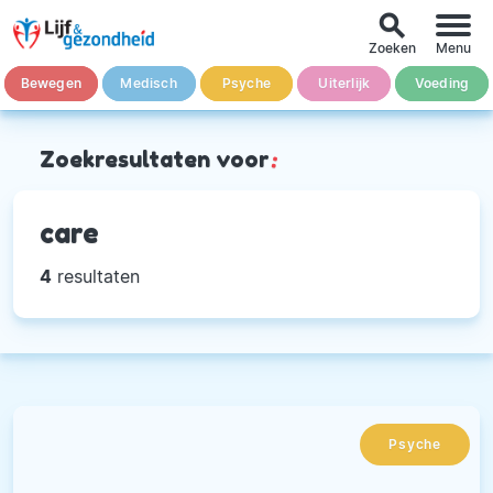
search
Zoeken
Menu
Bewegen
Medisch
Psyche
Uiterlijk
Voeding
Zoekresultaten voor
:
care
4
resultaten
Psyche