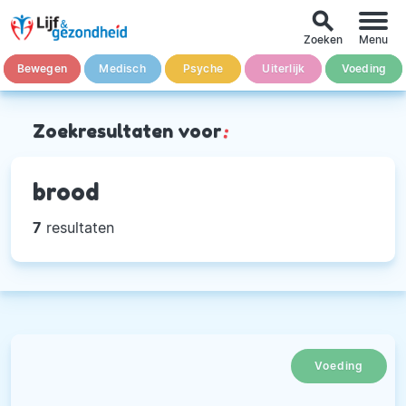
search
Zoeken
Menu
Bewegen
Medisch
Psyche
Uiterlijk
Voeding
Zoekresultaten voor
:
brood
7
resultaten
Voeding