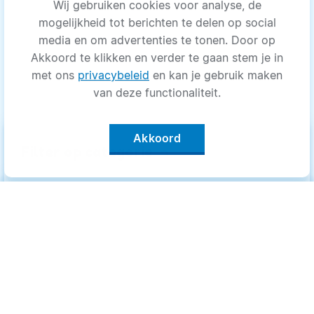
Wij gebruiken cookies voor analyse, de
mogelijkheid tot berichten te delen op social
media en om advertenties te tonen. Door op
Akkoord te klikken en verder te gaan stem je in
met ons
privacybeleid
en kan je gebruik maken
van deze functionaliteit.
Akkoord
keyboard_arrow_up
Filter op categorie
Alle categorieën
Categorieën
.
Bewegen
Bewegen
Medisch
Medisch
Psyche