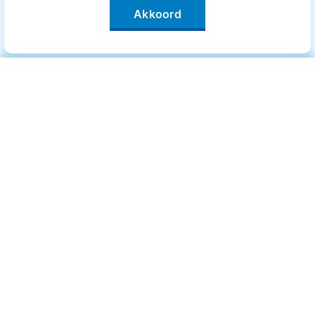
Akkoord
Categorieën
.
Bewegen
Medisch
Psyche
Uiterlijk
Voeding