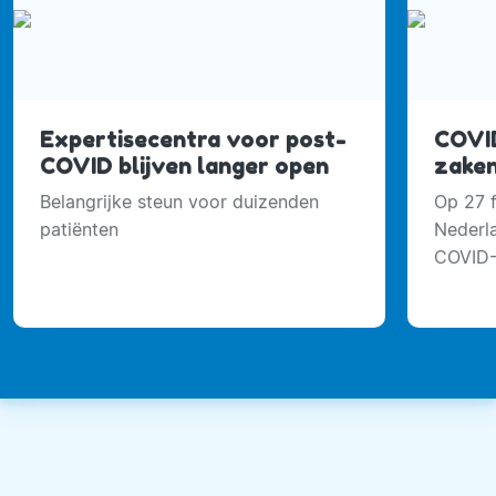
Expertisecentra voor post-
COVID
COVID blijven langer open
zake
Belangrijke steun voor duizenden
Op 27 
patiënten
Nederl
COVID-
gebeur
in rap 