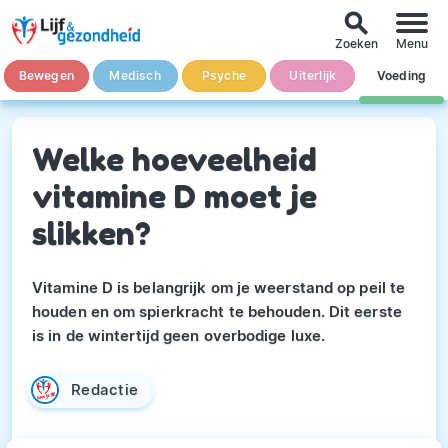
search
Zoeken
Menu
Bewegen
Medisch
Psyche
Uiterlijk
Voeding
Welke hoeveelheid
vitamine D moet je
slikken?
Vitamine D is belangrijk om je weerstand op peil te
houden en om spierkracht te behouden. Dit eerste
is in de wintertijd geen overbodige luxe.
Redactie