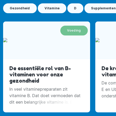
Gezondheid
Vitamine
D
Supplementen
Voeding
De essentiële rol van B-
De kr
vitaminen voor onze
vitam
gezondheid
De comb
In veel vitaminepreparaten zit
E en Ub
vitamine B. Dat doet vermoeden dat
onders
dit een belangrijke vitamine is. En
van lic
dat klopt!