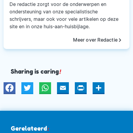
De redactie zorgt voor de onderwerpen en
ondersteuning van onze specialistische
schrijvers, maar ook voor vele artikelen op deze
site en in onze huis-aan-huisbijlage.
keyboard_arrow_right
Meer over Redactie
Sharing is caring
!
Twitter
WhatsApp
Email
Print
Deel
Gerelateerd
: