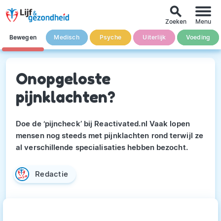
search
Zoeken
Menu
Bewegen
Medisch
Psyche
Uiterlijk
Voeding
Onopgeloste
pijnklachten?
Doe de ‘pijncheck’ bij Reactivated.nl Vaak lopen
mensen nog steeds met pijnklachten rond terwijl ze
al verschillende specialisaties hebben bezocht.
Redactie