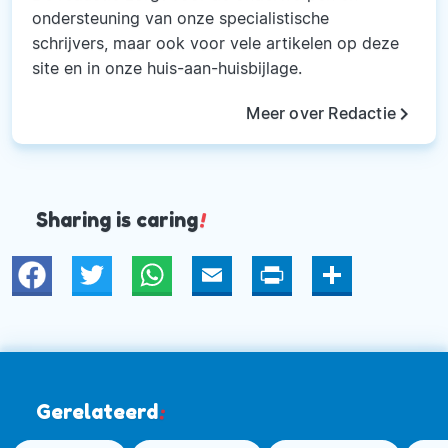
ondersteuning van onze specialistische
schrijvers, maar ook voor vele artikelen op deze
site en in onze huis-aan-huisbijlage.
keyboard_arrow_right
Meer over Redactie
Sharing is caring
!
Twitter
WhatsApp
Email
Print
Deel
Gerelateerd
: