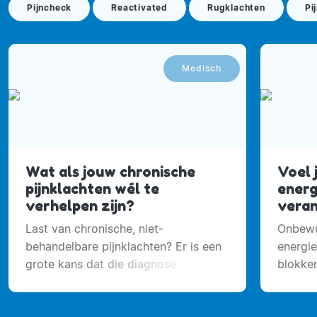
Pijncheck
Reactivated
Rugklachten
Pi
Medisch
Wat als jouw chronische
Voel j
pijnklachten wél te
energ
verhelpen zijn?
vera
Last van chronische, niet-
Onbewu
behandelbare pijnklachten? Er is een
energie
grote kans dat die diagnose
blokker
onterecht is.
futloos
ervaren