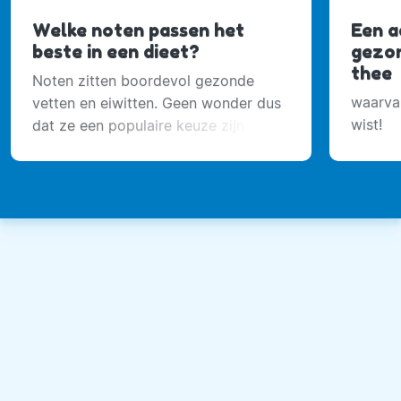
Welke noten passen het
Een a
beste in een dieet?
gezon
thee
Noten zitten boordevol gezonde
waarvan
vetten en eiwitten. Geen wonder dus
wist!
dat ze een populaire keuze zijn voor
iedereen die gezond eet.