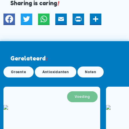
Sharing is caring
!
Twitter
WhatsApp
Email
Print
Deel
Gerelateerd
:
Groente
Antioxidanten
Noten
Voeding