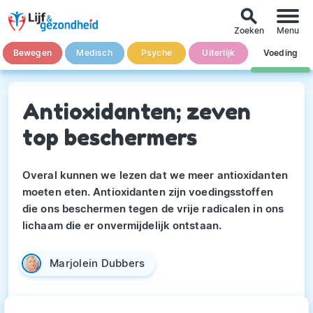
search
Zoeken
Menu
Bewegen
Medisch
Psyche
Uiterlijk
Voeding
Antioxidanten; zeven
top beschermers
Overal kunnen we lezen dat we meer antioxidanten
moeten eten. Antioxidanten zijn voedingsstoffen
die ons beschermen tegen de vrije radicalen in ons
lichaam die er onvermijdelijk ontstaan.
Marjolein Dubbers