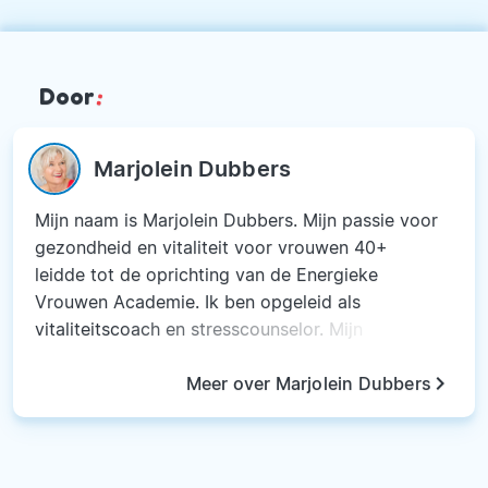
Door
:
Marjolein Dubbers
Mijn naam is Marjolein Dubbers. Mijn passie voor
gezondheid en vitaliteit voor vrouwen 40+
leidde tot de oprichting van de Energieke
Vrouwen Academie. Ik ben opgeleid als
vitaliteitscoach en stresscounselor. Mijn
specialisme is hormonen bij vrouwen 40+. Ik
keyboard_arrow_right
volgde verder opleidingen op het gebied van
Meer over Marjolein Dubbers
voeding(supplementen), hormonen en EFT. Ik
voel me coach, docent, spreker en auteur maar
bovenal vrouw en medemens.