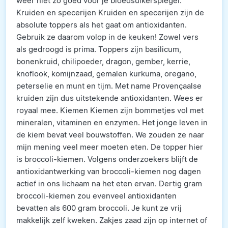
weer niet zo goed voor je bloedsuikerspiegel.
Kruiden en specerijen Kruiden en specerijen zijn de
absolute toppers als het gaat om antioxidanten.
Gebruik ze daarom volop in de keuken! Zowel vers
als gedroogd is prima. Toppers zijn basilicum,
bonenkruid, chilipoeder, dragon, gember, kerrie,
knoflook, komijnzaad, gemalen kurkuma, oregano,
peterselie en munt en tijm. Met name Provençaalse
kruiden zijn dus uitstekende antioxidanten. Wees er
royaal mee. Kiemen Kiemen zijn bommetjes vol met
mineralen, vitaminen en enzymen. Het jonge leven in
de kiem bevat veel bouwstoffen. We zouden ze naar
mijn mening veel meer moeten eten. De topper hier
is broccoli-kiemen. Volgens onderzoekers blijft de
antioxidantwerking van broccoli-kiemen nog dagen
actief in ons lichaam na het eten ervan. Dertig gram
broccoli-kiemen zou evenveel antioxidanten
bevatten als 600 gram broccoli. Je kunt ze vrij
makkelijk zelf kweken. Zakjes zaad zijn op internet of