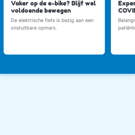
Vaker op de e-bike? Blijf wel
Exper
voldoende bewegen
COVID
De elektrische fiets is bezig aan een
Belangr
onstuitbare opmars.
patiënt