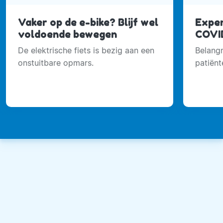
Vaker op de e-bike? Blijf wel
Exper
voldoende bewegen
COVID
De elektrische fiets is bezig aan een
Belangr
onstuitbare opmars.
patiënt