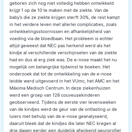
geboren zich nog niet volledig hebben ontwikkeld
krijgt 1 op de 10 te maken met de ziekte. Van de
baby’s die ze ziekte krijgen sterft 30%, de rest kampt
in het verdere leven met allerlei complicaties, zoals
ontwikkelingsstoornissen en afhankelijkheid van
voeding via de bloedbaan. Het probleem is echter
altijd geweest dat NEC pas herkend werd als het
kindje al verschillende verschijnselen van de ziekte
had en dus al erg ziek was. De e-nose maakt het nu
mogelijk om belangrijke tijdwinst te boeken. Het
onderzoek dat tot de ontwikkeling van de e-nose
leidde werd uitgevoerd in het VUmc, het AMC en het
Máxima Medisch Centrum. In deze ziekenhuizen
werd een groep van 128 couveusekinderen
geobserveerd. Tijdens de eerste vier levensweken
van de kindjes werd de geur van de ontlasting ui de
luiers met behulp van de e-nose geanalyseerd,
daaruit bleek dat de kindjes die later NEC kregen al
drie dagen eerder een duidelijk afwijkend geurprofiel