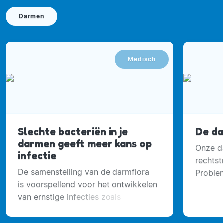
Darmen
Medisch
Slechte bacteriën in je
De da
darmen geeft meer kans op
Onze d
infectie
rechtst
De samenstelling van de darmflora
Proble
is voorspellend voor het ontwikkelen
daarom
van ernstige infecties zoals
opgelo
longontstekingen.