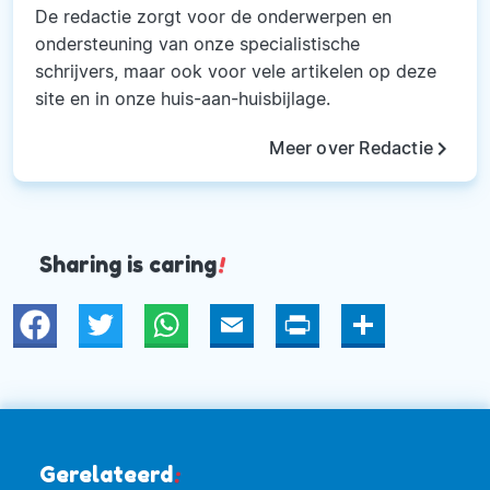
De redactie zorgt voor de onderwerpen en
ondersteuning van onze specialistische
schrijvers, maar ook voor vele artikelen op deze
site en in onze huis-aan-huisbijlage.
keyboard_arrow_right
Meer over Redactie
Sharing is caring
!
Twitter
WhatsApp
Email
Print
Deel
Gerelateerd
: