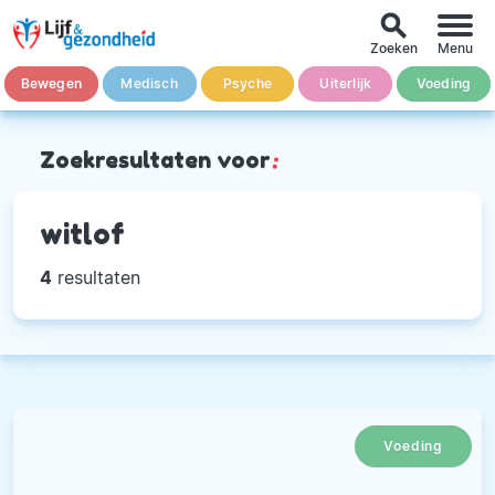
search
Zoeken
Menu
Bewegen
Medisch
Psyche
Uiterlijk
Voeding
Zoekresultaten voor
:
witlof
4
resultaten
Voeding