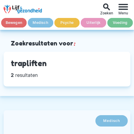
search
Zoeken
Menu
Bewegen
Medisch
Psyche
Uiterlijk
Voeding
Zoekresultaten voor
:
trapliften
2
resultaten
Medisch