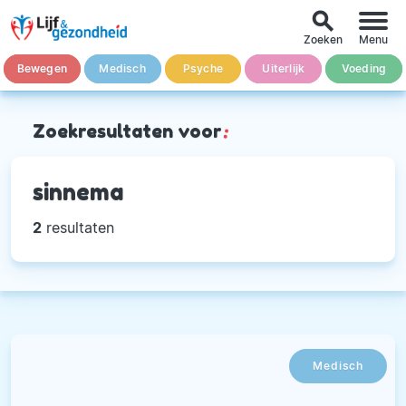
search
Zoeken
Menu
Bewegen
Medisch
Psyche
Uiterlijk
Voeding
Zoekresultaten voor
:
sinnema
2
resultaten
Medisch