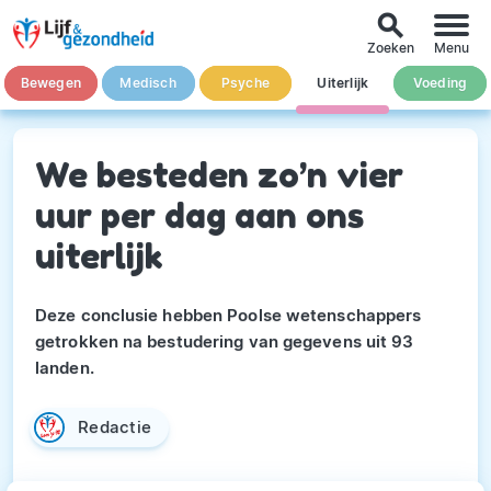
search
Zoeken
Menu
Bewegen
Medisch
Psyche
Uiterlijk
Voeding
We besteden zo’n vier
uur per dag aan ons
uiterlijk
Deze conclusie hebben Poolse wetenschappers
getrokken na bestudering van gegevens uit 93
landen.
Redactie