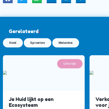
Gerelateerd
:
Huid
Sproeten
Melanine
Uiterlijk
Je Huid lijkt op een
Verko
Ecosysteem
voor 