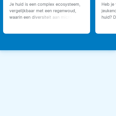
Je huid is een complex ecosysteem,
Heb je 
vergelijkbaar met een regenwoud,
jeukend
waarin een diversiteit aan micro-
huid? D
organismen samenwerkt om je huid
regelma
gezond te houden.