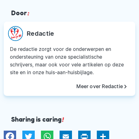
Door
:
Redactie
De redactie zorgt voor de onderwerpen en
ondersteuning van onze specialistische
schrijvers, maar ook voor vele artikelen op deze
site en in onze huis-aan-huisbijlage.
keyboard_arrow_right
Meer over Redactie
Sharing is caring
!
Twitter
WhatsApp
Email
Print
Deel