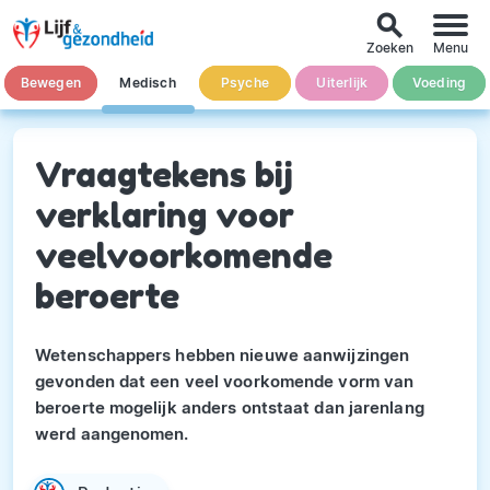
search
Zoeken
Menu
Bewegen
Medisch
Psyche
Uiterlijk
Voeding
Vraagtekens bij
verklaring voor
veelvoorkomende
beroerte
Wetenschappers hebben nieuwe aanwijzingen
gevonden dat een veel voorkomende vorm van
beroerte mogelijk anders ontstaat dan jarenlang
werd aangenomen.