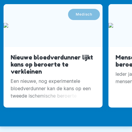
Medisch
Nieuwe bloedverdunner lijkt
Mens
kans op beroerte te
beroe
verkleinen
Ieder j
Een nieuwe, nog experimentele
mensen
bloedverdunner kan de kans op een
tweede ischemische beroerte
verminderen zonder dat het risico
op ernstige bloedingen toeneemt.