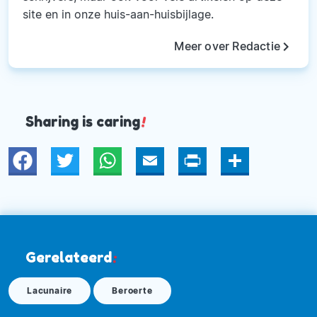
site en in onze huis-aan-huisbijlage.
keyboard_arrow_right
Meer over Redactie
Sharing is caring
!
Twitter
WhatsApp
Email
Print
Deel
Gerelateerd
:
Lacunaire
Beroerte