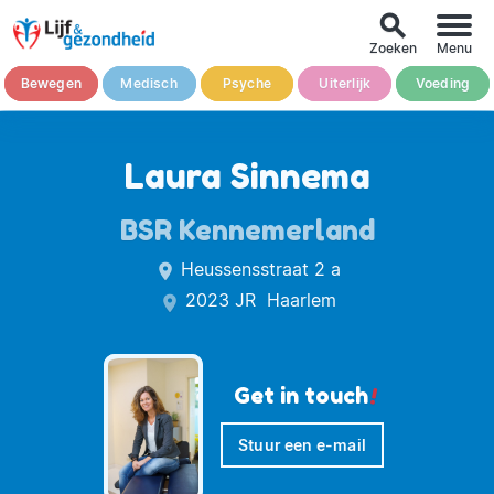
search
Zoeken
Menu
Bewegen
Medisch
Psyche
Uiterlijk
Voeding
Laura Sinnema
BSR Kennemerland
Heussensstraat 2 a
place
2023 JR Haarlem
place
Get in touch
!
Stuur een e-mail