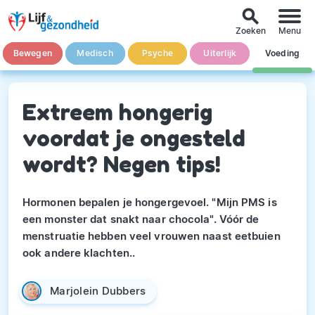
search
Zoeken
Menu
Bewegen
Medisch
Psyche
Uiterlijk
Voeding
Extreem hongerig
voordat je ongesteld
wordt? Negen tips!
Hormonen bepalen je hongergevoel. "Mijn PMS is
een monster dat snakt naar chocola". Vóór de
menstruatie hebben veel vrouwen naast eetbuien
ook andere klachten..
Marjolein Dubbers