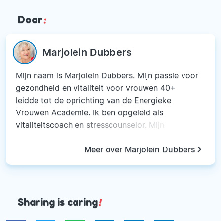
Door
:
Marjolein Dubbers
Mijn naam is Marjolein Dubbers. Mijn passie voor
gezondheid en vitaliteit voor vrouwen 40+
leidde tot de oprichting van de Energieke
Vrouwen Academie. Ik ben opgeleid als
vitaliteitscoach en stresscounselor. Mijn
specialisme is hormonen bij vrouwen 40+. Ik
keyboard_arrow_right
volgde verder opleidingen op het gebied van
Meer over Marjolein Dubbers
voeding(supplementen), hormonen en EFT. Ik
voel me coach, docent, spreker en auteur maar
bovenal vrouw en medemens.
Sharing is caring
!