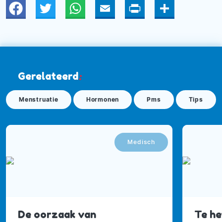
Twitter
WhatsApp
Email
Print
Deel
Gerelateerd
:
Menstruatie
Hormonen
Pms
Tips
Medisch
De oorzaak van
Te he