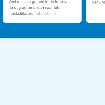
Veel mensen grijpen in de loop van
dan? Ma
de dag automatisch naar iets
van Mi
makkelijks als trek opkomt.
courget