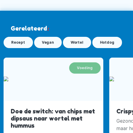
Gerelateerd
:
Recept
Vegan
Wortel
Hotdog
Voeding
Doe de switch: van chips met
Crisp
dipsaus naar wortel met
Gezond 
hummus
maar ho