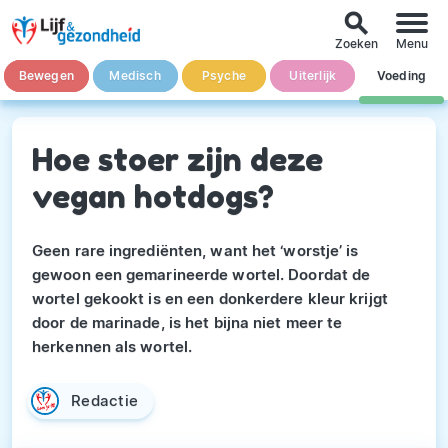
search
Zoeken
Menu
Bewegen
Medisch
Psyche
Uiterlijk
Voeding
Hoe stoer zijn deze
vegan hotdogs?
Geen rare ingrediënten, want het ‘worstje’ is
gewoon een gemarineerde wortel. Doordat de
wortel gekookt is en een donkerdere kleur krijgt
door de marinade, is het bijna niet meer te
herkennen als wortel.
Redactie