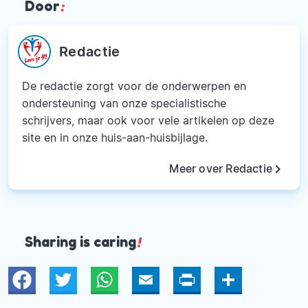
Door
:
Redactie
De redactie zorgt voor de onderwerpen en
ondersteuning van onze specialistische
schrijvers, maar ook voor vele artikelen op deze
site en in onze huis-aan-huisbijlage.
keyboard_arrow_right
Meer over Redactie
Sharing is caring
!
Twitter
WhatsApp
Email
Print
Deel