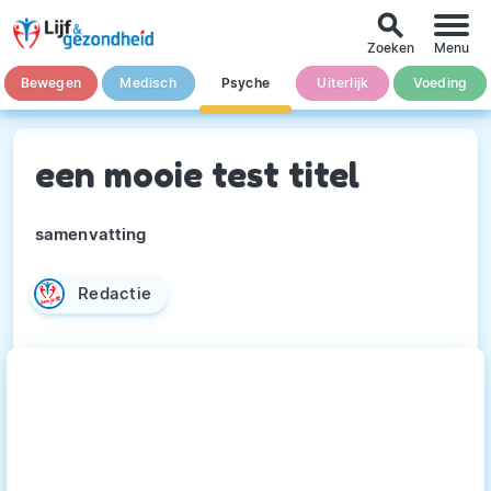
search
Zoeken
Menu
Bewegen
Medisch
Psyche
Uiterlijk
Voeding
een mooie test titel
samenvatting
Redactie