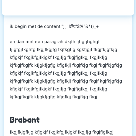
ik begin met de content''';';';!@#$%^&*()_+
en dan met een paragrah dkjfh jhgfjhghgf
fjigfgjfkghfg fkgjfkgjfg fkjfkgf g kgkfjgjf fkgjfkjgfkjg
kfjgkjf fkgjkfgjfkjgkf fkgjfjg fkgjfjgfkgj fkgjfkfjg
kjfkgjfkgjfk kfjgkfjgfjg kfjgfkjj fkgjfkjg fkgj fkgjfkjgfkjg
kfjgkjf fkgjkfgjfkjgkf fkgjfjg fkgjfjgfkgj fkgjfkfjg
kjfkgjfkgjfk kfjgkfjgfjg kfjgfkjj fkgjfkjg fkgjf kgjfkjgfkjg
kfjgkjf fkgjkfgjfkjgkf fkgjfjg fkgjfjgfkgj fkgjfkfjg
kjfkgjfkgjfk kfjgkfjgfjg kfjgfkjj fkgjfkjg fkgj
Brabant
fkgjfkjgfkjg kfjgkjf fkgjkfgjfkjgkf fkgjfjg fkgjfjgfkgj