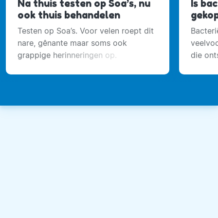
Na thuis testen op Soa’s, nu
Is ba
ook thuis behandelen
gekop
Testen op Soa’s. Voor velen roept dit
Bacteri
nare, gênante maar soms ook
veelvo
grappige herinneringen op.
die ont
bacteri
aanwezi