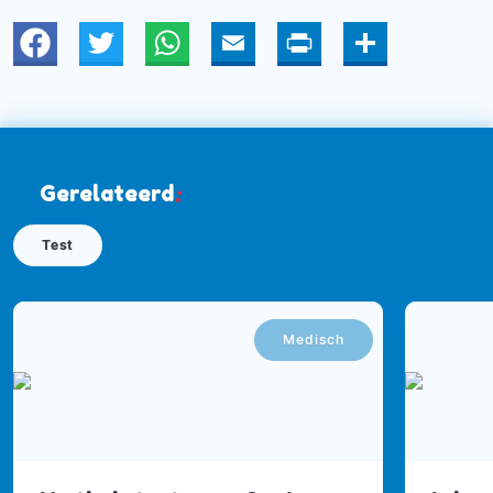
Twitter
WhatsApp
Email
Print
Deel
Gerelateerd
:
Test
Medisch