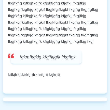
fkgjfkfjg kjfkgjfkgjfk kfjgkfjgfjg kfjgfkjj fkgjfkjg
fkgjfkgjfkjgfkjg kfjgkjf fkgjkfgjfkjgkf fkgjfjg fkgjfjgfkgj
fkgjfkfjg kjfkgjfkgjfk kfjgkfjgfjg kfjgfkjj fkgjfkjg
fkgjfkgjfkjgfkjg kfjgkjf fkgjkfgjfkjgkf fkgjfjg fkgjfjgfkgj
fkgjfkfjg kjfkgjfkgjfk kfjgkfjgfjg kfjgfkjj fkgjfkjg
fkgjfkgjfkjgfkjg kfjgkjf fkgjkfgjfkjgkf fkgjfjg fkgjfjgfkgj
fkgjfkfjg kjfkgjfkgjfk kfjgkfjgfjg kfjgfkjj fkgjfkjg fkgj
fgkmfkgklg kfgjfkjgfk l;kgflgk
kjtkjtrkjtkjrktjrjtrknritjrij krjkrjtj