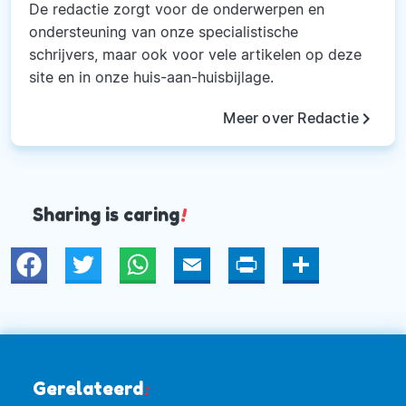
De redactie zorgt voor de onderwerpen en
ondersteuning van onze specialistische
schrijvers, maar ook voor vele artikelen op deze
site en in onze huis-aan-huisbijlage.
keyboard_arrow_right
Meer over Redactie
Sharing is caring
!
Twitter
WhatsApp
Email
Print
Deel
Gerelateerd
: