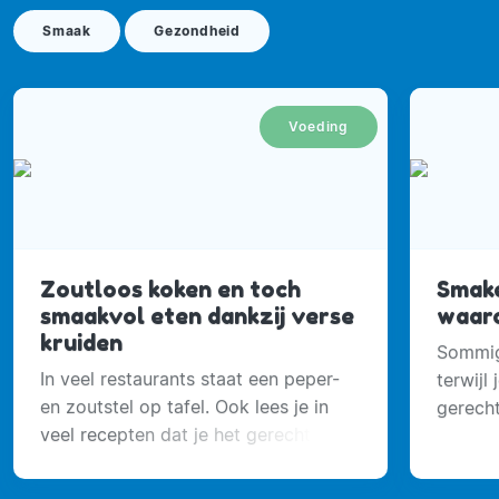
Smaak
Gezondheid
Voeding
Zoutloos koken en toch
Smake
smaakvol eten dankzij verse
waaro
kruiden
Sommige
In veel restaurants staat een peper-
terwijl
en zoutstel op tafel. Ook lees je in
gerecht
veel recepten dat je het gerecht op
smaak kunt brengen met peper &
zout naar behoefte.