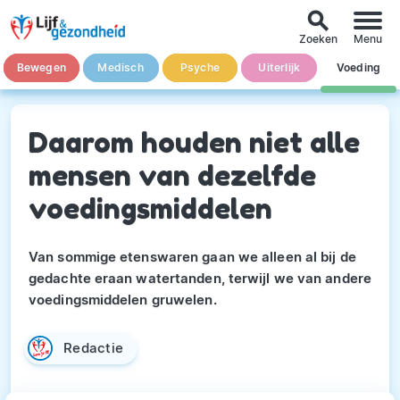
search
Zoeken
Menu
Bewegen
Medisch
Psyche
Uiterlijk
Voeding
Daarom houden niet alle
mensen van dezelfde
voedingsmiddelen
Van sommige etenswaren gaan we alleen al bij de
gedachte eraan watertanden, terwijl we van andere
voedingsmiddelen gruwelen.
Redactie