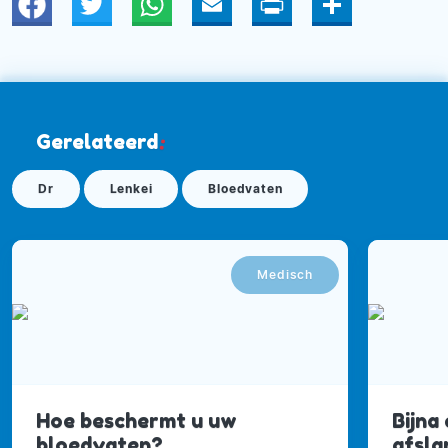
Twitter
WhatsApp
Email
Print
Deel
Gerelateerd
:
Dr
Lenkei
Bloedvaten
Medisch
Hoe beschermt u uw
Bijna
bloedvaten?
afsla