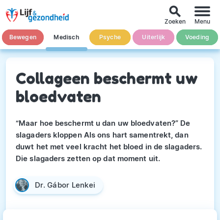
search
Zoeken
Menu
Bewegen
Medisch
Psyche
Uiterlijk
Voeding
Collageen beschermt uw
bloedvaten
“Maar hoe beschermt u dan uw bloedvaten?” De
slagaders kloppen Als ons hart samentrekt, dan
duwt het met veel kracht het bloed in de slagaders.
Die slagaders zetten op dat moment uit.
Dr. Gábor Lenkei