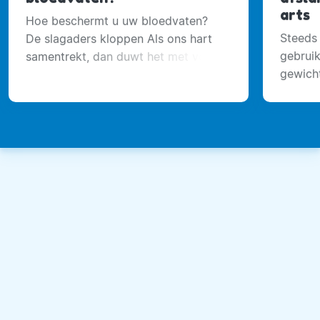
arts
Hoe beschermt u uw bloedvaten?
Steeds
De slagaders kloppen Als ons hart
gebrui
samentrekt, dan duwt het met veel
gewicht
kracht het bloed in de slagaders.