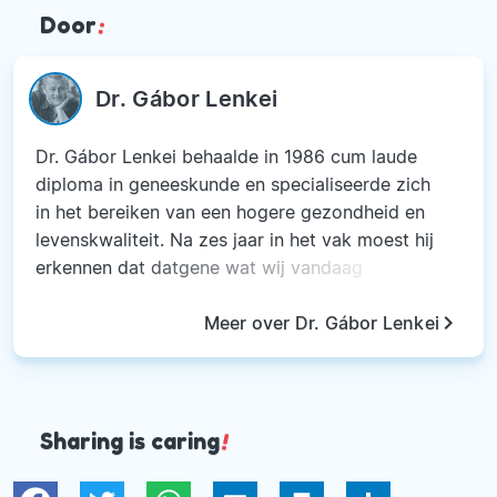
Door
:
Dr. Gábor Lenkei
Dr. Gábor Lenkei behaalde in 1986 cum laude
diploma in geneeskunde en specialiseerde zich
in het bereiken van een hogere gezondheid en
levenskwaliteit. Na zes jaar in het vak moest hij
erkennen dat datgene wat wij vandaag
gezondheidszorg noemen, niets te maken heeft
keyboard_arrow_right
met echte gezondheid. Hij begon zijn aandacht
Meer over Dr. Gábor Lenkei
te richten op echte mogelijkheden om onze
gezondheid te beschermen en te herstellen.
Zodoende specialiseerde hij zich in het bereiken
van een hogere gezondheid en levenskwaliteit.
Sharing is caring
!