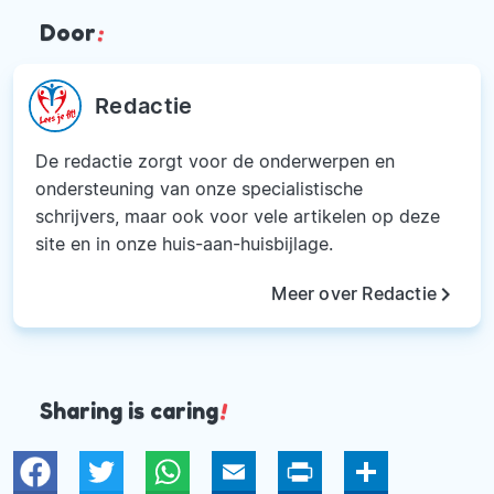
Door
:
Redactie
De redactie zorgt voor de onderwerpen en
ondersteuning van onze specialistische
schrijvers, maar ook voor vele artikelen op deze
site en in onze huis-aan-huisbijlage.
keyboard_arrow_right
Meer over Redactie
Sharing is caring
!
Twitter
WhatsApp
Email
Print
Deel