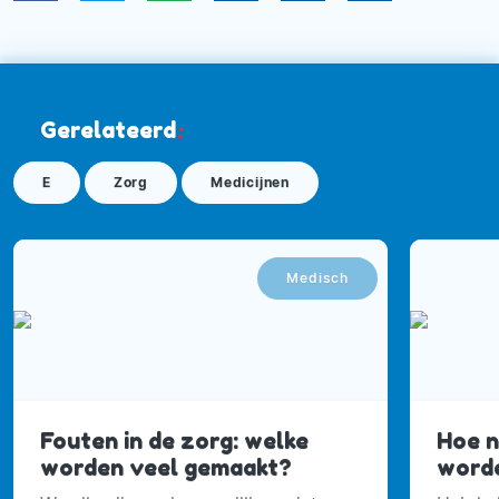
Gerelateerd
:
E
Zorg
Medicijnen
Medisch
Fouten in de zorg: welke
Hoe n
worden veel gemaakt?
word