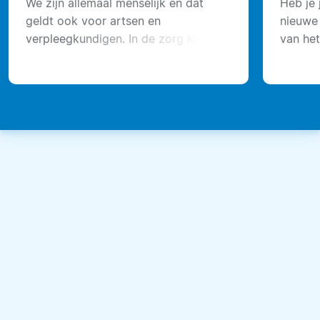
We zijn allemaal menselijk en dat
Heb je 
geldt ook voor artsen en
nieuwe
verpleegkundigen. In de zorg kan
van het
elke kleine fout grote gevolgen
apothe
hebben.