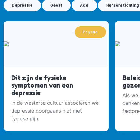
Depressie
Geest
Add
Hersenstichting
Psyche
Dit zijn de fysieke
Belei
symptomen van een
gezon
depressie
Als we 
In de westerse cultuur associëren we
denken
depressie doorgaans niet met
factore
fysieke pijn.
gezond