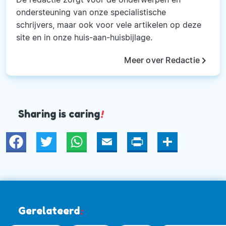
ondersteuning van onze specialistische
schrijvers, maar ook voor vele artikelen op deze
site en in onze huis-aan-huisbijlage.
keyboard_arrow_right
Meer over Redactie
Sharing is caring
!
Twitter
WhatsApp
Email
Print
Deel
Gerelateerd
: