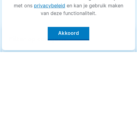
met ons
privacybeleid
en kan je gebruik maken
van deze functionaliteit.
Akkoord
keyboard_arrow_up
Filter op categorie
Alle categorieën
Categorieën
.
Bewegen
Bewegen
Medisch
Medisch
Psyche
Psyche
Uiterlijk
Uiterlijk
Voeding