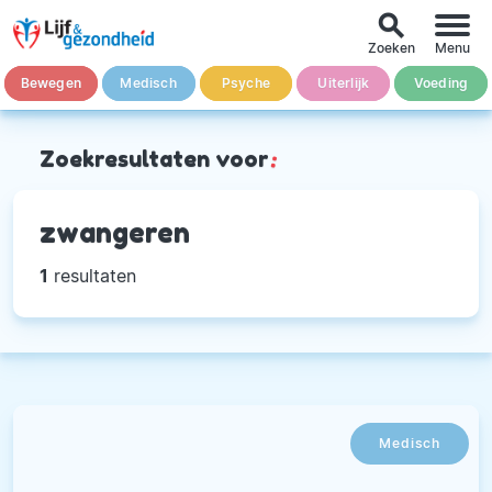
search
Zoeken
Menu
Bewegen
Medisch
Psyche
Uiterlijk
Voeding
Zoekresultaten voor
:
zwangeren
1
resultaten
Medisch