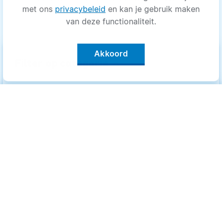
met ons
privacybeleid
en kan je gebruik maken
van deze functionaliteit.
Akkoord
keyboard_arrow_up
Filter op categorie
Alle categorieën
Categorieën
.
Bewegen
Bewegen
Medisch
Medisch
Psyche
Psyche
Uiterlijk
Uiterlijk
Voeding