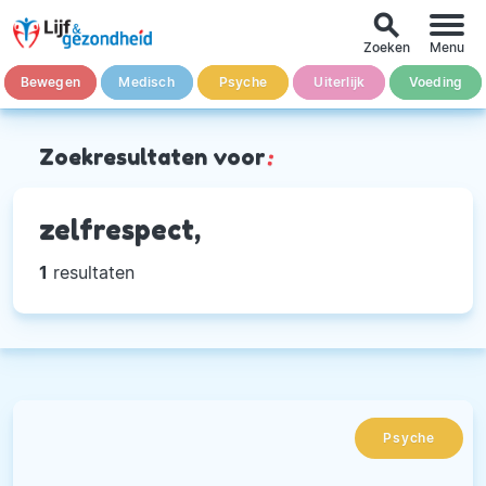
search
Zoeken
Menu
Bewegen
Medisch
Psyche
Uiterlijk
Voeding
Zoekresultaten voor
:
zelfrespect,
1
resultaten
Psyche