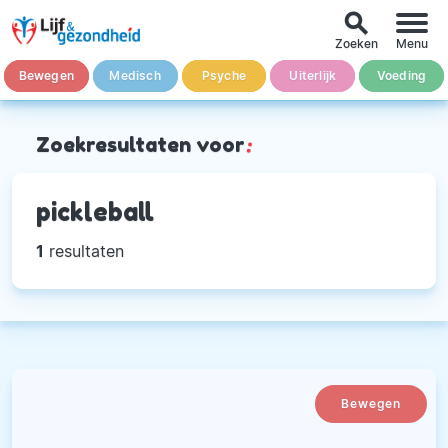
search
Zoeken
Menu
Bewegen
Medisch
Psyche
Uiterlijk
Voeding
Zoekresultaten voor
:
pickleball
1
resultaten
Bewegen