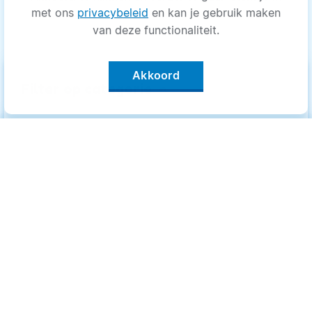
met ons
privacybeleid
en kan je gebruik maken
van deze functionaliteit.
Akkoord
keyboard_arrow_up
Filter op categorie
Alle categorieën
Categorieën
.
Bewegen
Bewegen
Medisch
Medisch
Psyche
Psyche
Uiterlijk
Uiterlijk
Voeding