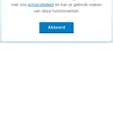
met ons
privacybeleid
en kan je gebruik maken
van deze functionaliteit.
Akkoord
keyboard_arrow_up
Filter op categorie
Alle categorieën
Categorieën
.
Bewegen
Bewegen
Medisch
Medisch
Psyche
Psyche
Uiterlijk
Uiterlijk
Voeding