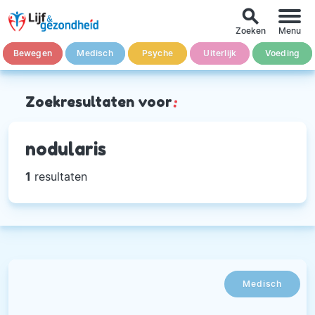
search
Zoeken
Menu
Bewegen
Medisch
Psyche
Uiterlijk
Voeding
Zoekresultaten voor
:
nodularis
1
resultaten
Medisch