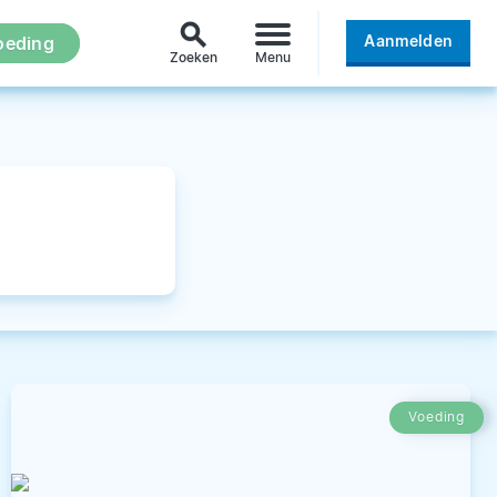
search
Aanmelden
oeding
Zoeken
Menu
Voeding