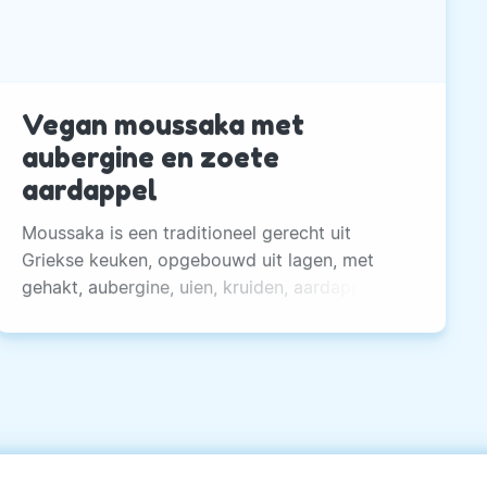
Vegan moussaka met
aubergine en zoete
aardappel
Moussaka is een traditioneel gerecht uit
Griekse keuken, opgebouwd uit lagen, met
gehakt, aubergine, uien, kruiden, aardappelen,
tomaat en bechamelsaus. Dit is onze variant!
Gezonder én lekkerder, met aubergine, zoete
aardappel, seitan gehakt en cashewroom.