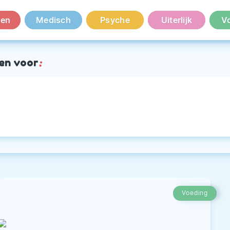
en
Medisch
Psyche
Uiterlijk
V
en voor
:
Voeding