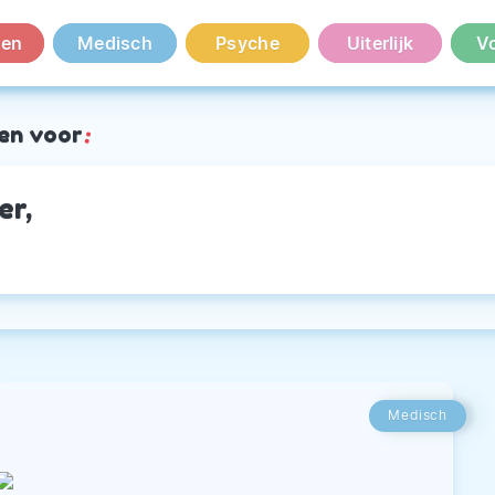
en
Medisch
Psyche
Uiterlijk
V
en voor
:
er,
Medisch