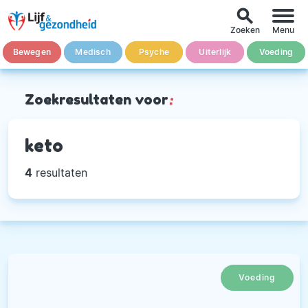
search
Zoeken
Menu
Bewegen
Medisch
Psyche
Uiterlijk
Voeding
Zoekresultaten voor
:
keto
4
resultaten
Voeding