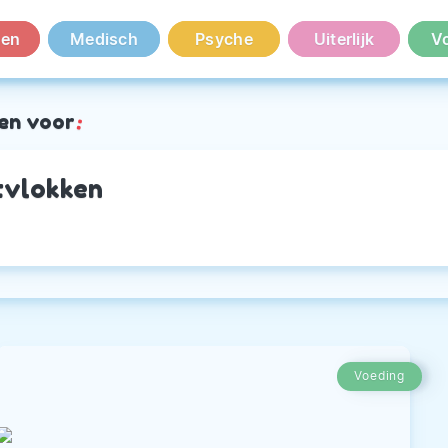
en
Medisch
Psyche
Uiterlijk
V
en voor
:
vlokken
Voeding