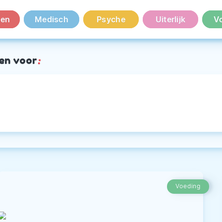
en
Medisch
Psyche
Uiterlijk
V
en voor
:
Voeding