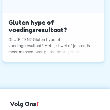
Gluten hype of
voedingsresultaat?
GLU(E)TEN? Gluten hype of
voedingsresultaat? Het lijkt wel of je steeds
meer mensen over gluten hoort praten. Zelfs
McDonalds gaat nu glutenvrije broodjes
gebruiken.
Volg Ons
!