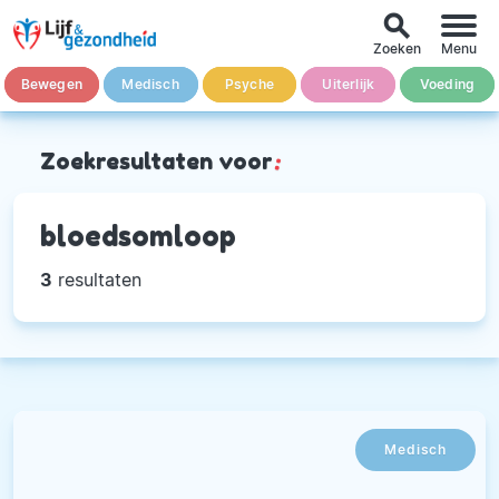
search
Zoeken
Menu
Bewegen
Medisch
Psyche
Uiterlijk
Voeding
Zoekresultaten voor
:
bloedsomloop
3
resultaten
Medisch