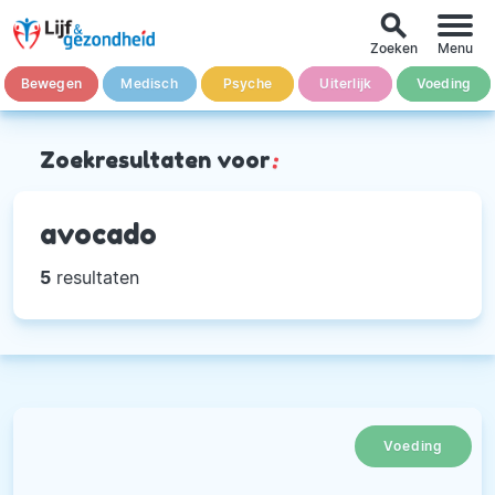
search
Zoeken
Menu
Bewegen
Medisch
Psyche
Uiterlijk
Voeding
Zoekresultaten voor
:
avocado
5
resultaten
Voeding