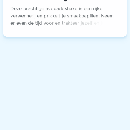
Deze prachtige avocadoshake is een rijke
verwennerij en prikkelt je smaakpapillen! Neem
er even de tijd voor en trakteer jezelf en je
familieleden dit weekend op dit verrassende
toetje :-) Ingrediënten rode peper Sechuan
Cress granité • 1 rode peper • sap van 1 limoen
• sap van 1 citroen • 100 g suiker • 325 ml
water • 2 bakjes Sechuan Cress Avocadoshake
• 2 avocado’s • sap van 2 limoenen • 200 ml
melk • 200 ml kokosmelk • zout, versgemalen
peper Bereiding Snijd de rode peper over de
lengte doormidden, verwijder de zaadjes en
snijd de peper in dunne halve ringen. Breng
water, suiker, peper, limoen- en citroensap en
aan de kook tot de suiker is opgelost.