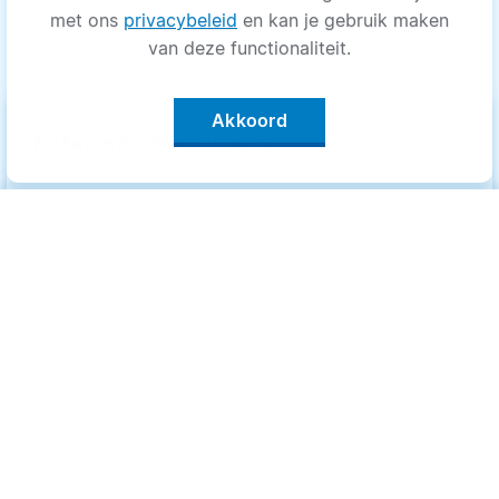
met ons
privacybeleid
en kan je gebruik maken
van deze functionaliteit.
Akkoord
keyboard_arrow_up
Filter op categorie
Alle categorieën
Categorieën
.
Bewegen
Bewegen
Medisch
Medisch
Psyche
Psyche
Uiterlijk
Uiterlijk
Voeding