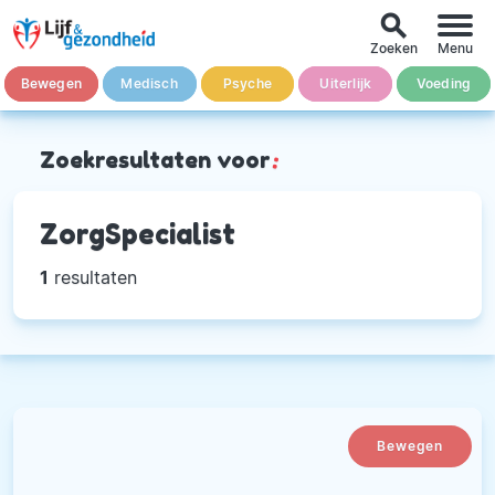
search
Zoeken
Menu
Bewegen
Medisch
Psyche
Uiterlijk
Voeding
Zoekresultaten voor
:
ZorgSpecialist
1
resultaten
Bewegen