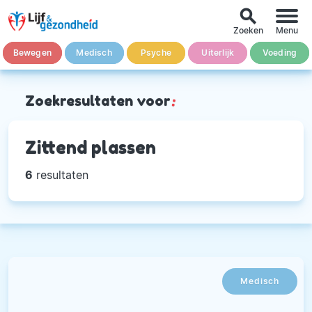
search
Zoeken
Menu
Bewegen
Medisch
Psyche
Uiterlijk
Voeding
Zoekresultaten voor
:
Zittend plassen
6
resultaten
Medisch