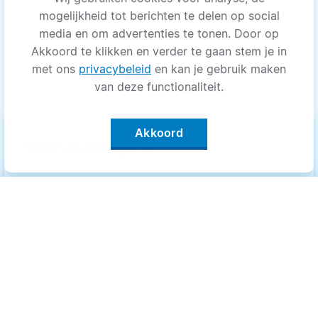
mogelijkheid tot berichten te delen op social
media en om advertenties te tonen. Door op
Akkoord te klikken en verder te gaan stem je in
met ons
privacybeleid
en kan je gebruik maken
van deze functionaliteit.
Akkoord
keyboard_arrow_up
Filter op categorie
Alle categorieën
Categorieën
.
Bewegen
Bewegen
Medisch
Medisch
Psyche