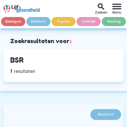
search
Zoeken
Menu
Bewegen
Medisch
Psyche
Uiterlijk
Voeding
Zoekresultaten voor
:
BSR
1
resultaten
Medisch