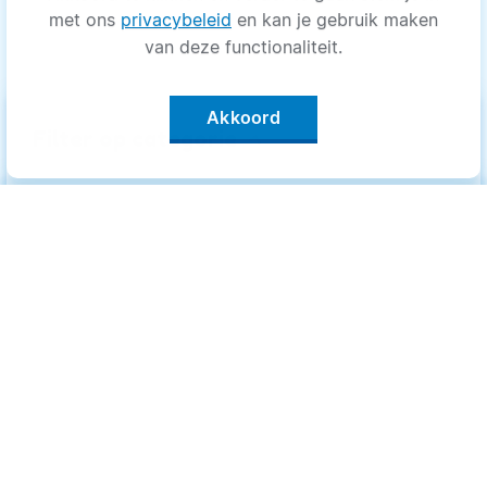
met ons
privacybeleid
en kan je gebruik maken
van deze functionaliteit.
Akkoord
keyboard_arrow_up
Filter op categorie
Alle categorieën
Categorieën
.
Bewegen
Bewegen
Medisch
Medisch
Psyche
Psyche
Uiterlijk
Uiterlijk
Voeding