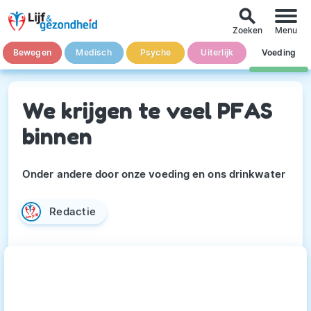
search
Zoeken
Menu
Bewegen
Medisch
Psyche
Uiterlijk
Voeding
We krijgen te veel PFAS
binnen
Onder andere door onze voeding en ons drinkwater
Redactie