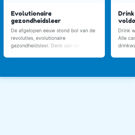
Evolutionaire
Drink
gezondheidsleer
voldo
De afgelopen eeuw stond bol van de
Drink w
revoluties, evolutionaire
Alle c
gezondheidsleer. Denk aan de
drinkwa
ontdekking van de antibiotica, auto,
gezondh
tv, koelkast en de gsm.
we drin
voldoe