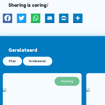
Sharing is caring
!
Twitter
WhatsApp
Email
Print
Deel
Gerelateerd
:
Pfas
Drinkwater
Voeding